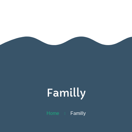
BOOK A VISIT
Home
Contact
Us
Familly
Home
Familly