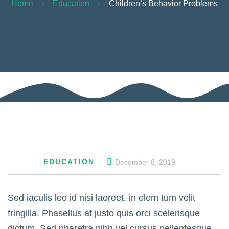
Home
Education
Children’s Behavior Problems
EDUCATION
December 8, 2019
Sed iaculis leo id nisi laoreet, in elem tum velit
fringilla. Phasellus at justo quis orci scelerisque
dictum. Sed pharetra nibh vel cursus pellentesque.