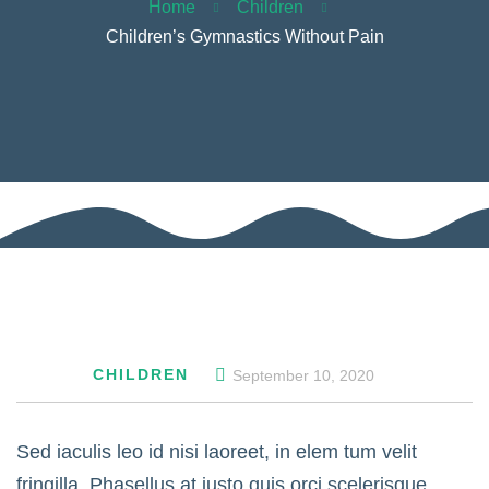
Home
Children
Children’s Gymnastics Without Pain
CHILDREN
September 10, 2020
Sed iaculis leo id nisi laoreet, in elem tum velit
fringilla. Phasellus at justo quis orci scelerisque