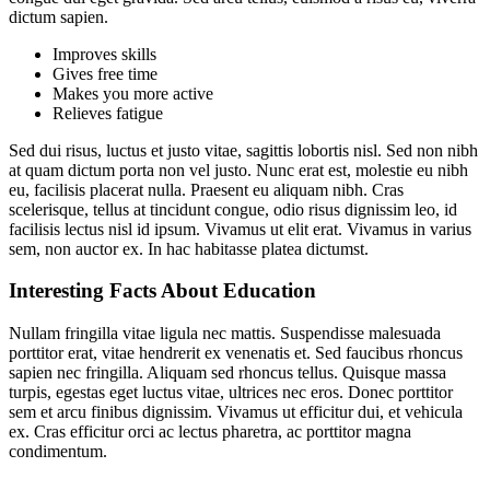
dictum sapien.
Improves skills
Gives free time
Makes you more active
Relieves fatigue
Sed dui risus, luctus et justo vitae, sagittis lobortis nisl. Sed non nibh
at quam dictum porta non vel justo. Nunc erat est, molestie eu nibh
eu, facilisis placerat nulla. Praesent eu aliquam nibh. Cras
scelerisque, tellus at tincidunt congue, odio risus dignissim leo, id
facilisis lectus nisl id ipsum. Vivamus ut elit erat. Vivamus in varius
sem, non auctor ex. In hac habitasse platea dictumst.
Interesting Facts About Education
Nullam fringilla vitae ligula nec mattis. Suspendisse malesuada
porttitor erat, vitae hendrerit ex venenatis et. Sed faucibus rhoncus
sapien nec fringilla. Aliquam sed rhoncus tellus. Quisque massa
turpis, egestas eget luctus vitae, ultrices nec eros. Donec porttitor
sem et arcu finibus dignissim. Vivamus ut efficitur dui, et vehicula
ex. Cras efficitur orci ac lectus pharetra, ac porttitor magna
condimentum.