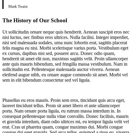
Mark Twain
The History of Our School
Ut sollicitudin ornare neque quis hendrerit. Aenean suscipit eros nec
nisi luctus, nec finibus eros ultrices. Nulla facilisi. Integer imperdiet,
nisi sed malesuada sodales, urna nunc lobortis erat, sagittis placerat
felis magna eu nisi. Morbi scelerisque varius porta. Vestibulum eget
ex cursus, dapibus nisi sed, posuere arcu. Donec odio quam,
hendrerit sit amet elit non, maximus sagittis velit. Proin ullamcorper
ante quis mauris bibendum, sed fringilla massa vestibulum. Nam in
sollicitudin est. Pellentesque malesuada auctor viverra. Aenean
eleifend augue nibh, eu ornare augue commodo sit amet. Morbi vel
sem in elit bibendum consectetur sed vel ligula.
Phasellus eu eros mauris. Proin sem eros, tincidunt quis arcu eget,
laoreet tincidunt tellus. Proin sit amet libero et ante ullamcorper
porta. Nam ornare porta ligula, eu rutrum massa interdum in. In
consequat pellentesque nulla vitae convallis. Donec facilisis, mauris
et gravida interdum, diam odio ultrices mi, eu tempor ligula velit vel
erat. Cras ut pharetra quam, congue maximus dui. Morbi congue
congue dui eget gravida. Sed arcu tellus, euismod a risus eu, viverra