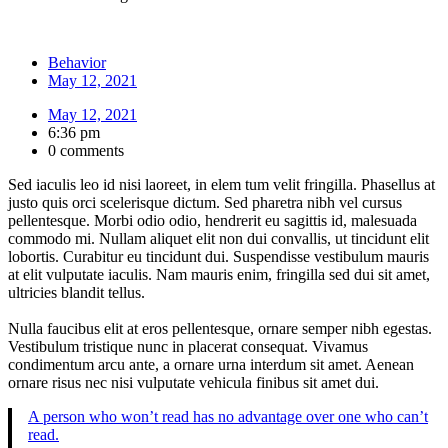
Behavior
May 12, 2021
May 12, 2021
6:36 pm
0 comments
Sed iaculis leo id nisi laoreet, in elem tum velit fringilla. Phasellus at
justo quis orci scelerisque dictum. Sed pharetra nibh vel cursus
pellentesque. Morbi odio odio, hendrerit eu sagittis id, malesuada
commodo mi. Nullam aliquet elit non dui convallis, ut tincidunt elit
lobortis. Curabitur eu tincidunt dui. Suspendisse vestibulum mauris
at elit vulputate iaculis. Nam mauris enim, fringilla sed dui sit amet,
ultricies blandit tellus.
Nulla faucibus elit at eros pellentesque, ornare semper nibh egestas.
Vestibulum tristique nunc in placerat consequat. Vivamus
condimentum arcu ante, a ornare urna interdum sit amet. Aenean
ornare risus nec nisi vulputate vehicula finibus sit amet dui.
A person who won’t read has no advantage over one who can’t
read.