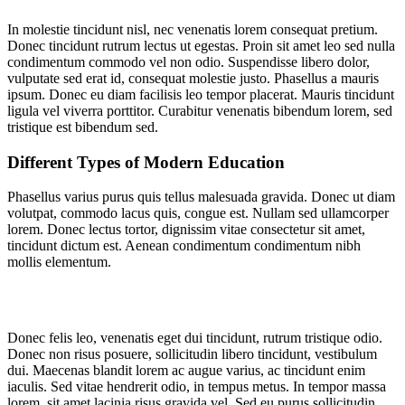
In molestie tincidunt nisl, nec venenatis lorem consequat pretium.
Donec tincidunt rutrum lectus ut egestas. Proin sit amet leo sed nulla
condimentum commodo vel non odio. Suspendisse libero dolor,
vulputate sed erat id, consequat molestie justo. Phasellus a mauris
ipsum. Donec eu diam facilisis leo tempor placerat. Mauris tincidunt
ligula vel viverra porttitor. Curabitur venenatis bibendum lorem, sed
tristique est bibendum sed.
Different Types of Modern Education
Phasellus varius purus quis tellus malesuada gravida. Donec ut diam
volutpat, commodo lacus quis, congue est. Nullam sed ullamcorper
lorem. Donec lectus tortor, dignissim vitae consectetur sit amet,
tincidunt dictum est. Aenean condimentum condimentum nibh
mollis elementum.
Donec felis leo, venenatis eget dui tincidunt, rutrum tristique odio.
Donec non risus posuere, sollicitudin libero tincidunt, vestibulum
dui. Maecenas blandit lorem ac augue varius, ac tincidunt enim
iaculis. Sed vitae hendrerit odio, in tempus metus. In tempor massa
lorem, sit amet lacinia risus gravida vel. Sed eu purus sollicitudin,